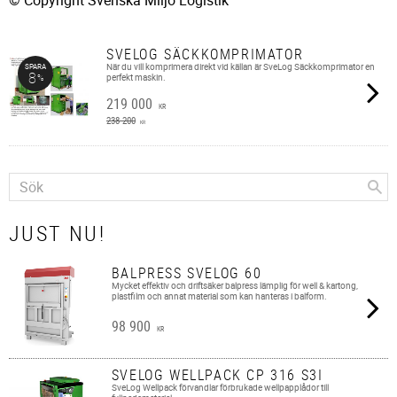
© Copyright Svenska Miljö Logistik
SVELOG SÄCKKOMPRIMATOR
När du vill komprimera direkt vid källan är SveLog Säckkomprimator en
SPARA
8
%
perfekt maskin.
219 000
KR
238 200
KR
JUST NU!
BALPRESS SVELOG 60
Mycket effektiv och driftsäker balpress lämplig för well & kartong,
plastfilm och annat material som kan hanteras i balform.
98 900
KR
SVELOG WELLPACK CP 316 S3I
SveLog Wellpack förvandlar förbrukade wellpapplådor till