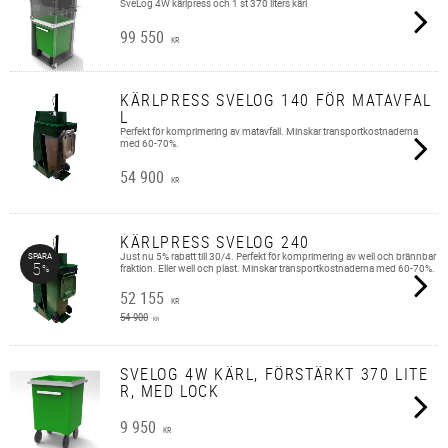
SveLog 4W kärlpress och 1 st 370 liters kärl
99 550
KR
KÄRLPRESS SVELOG 140 FÖR MATAVFAL
L
Perfekt för komprimering av matavfall. Minskar transportkostnaderna
med 60-70%.
54 900
KR
KÄRLPRESS SVELOG 240
Just nu 5% rabatt till 30/4. Perfekt för komprimering av well och brännbar
SPARA
5
%
fraktion. Eller well och plast. Minskar transportkostnaderna med 60-70%.
52 155
KR
54 900
KR
SVELOG 4W KÄRL, FÖRSTÄRKT 370 LITE
R, MED LOCK
9 950
KR