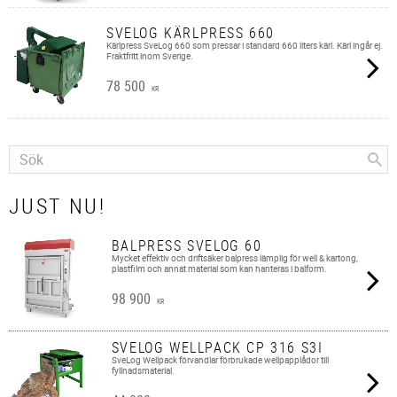
SVELOG KÄRLPRESS 660
Kärlpress SveLog 660 som pressar i standard 660 liters kärl. Kärl ingår ej.
Fraktfritt inom Sverige.
78 500
KR
JUST NU!
BALPRESS SVELOG 60
Mycket effektiv och driftsäker balpress lämplig för well & kartong,
plastfilm och annat material som kan hanteras i balform.
98 900
KR
SVELOG WELLPACK CP 316 S3I
SveLog Wellpack förvandlar förbrukade wellpapplådor till
fyllnadsmaterial.