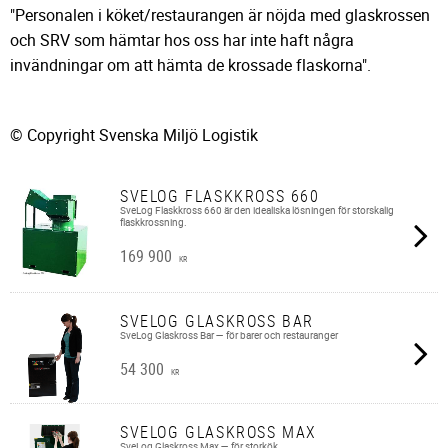
"Personalen i köket/restaurangen är nöjda med glaskrossen
och SRV som hämtar hos oss har inte haft några
invändningar om att hämta de krossade flaskorna".
© Copyright Svenska Miljö Logistik
SVELOG FLASKKROSS 660
SveLog Flaskkross 660​ är den idealiska lösningen för storskalig
flaskkrossning.
169 900
KR
SVELOG GLASKROSS BAR
SveLog Glaskross Bar — för barer och restauranger
54 300
KR
SVELOG GLASKROSS MAX
SveLog Glaskross Max — för storkök