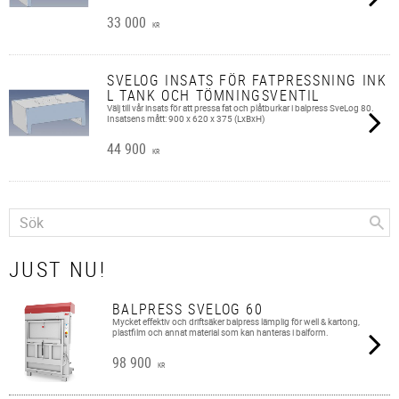
33 000
KR
SVELOG INSATS FÖR FATPRESSNING INK
L TANK OCH TÖMNINGSVENTIL
Välj till vår insats för att pressa fat och plåtburkar i balpress SveLog 80.
Insatsens mått: 900 x 620 x 375 (LxBxH)
44 900
KR
JUST NU!
BALPRESS SVELOG 60
Mycket effektiv och driftsäker balpress lämplig för well & kartong,
plastfilm och annat material som kan hanteras i balform.
98 900
KR