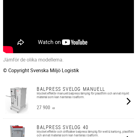
Jämför de olika modellerna.
© Copyright Svenska Miljö Logistik
BALPRESS SVELOG MANUELL
Mycket effektiv manuell balpress lämplig för plastfilm och annat mjukt
material som kan hanteras i balform.
27 900
KR
BALPRESS SVELOG 40
Mycket effektiv och driftsäker balpress lämplig för well & kartong, plastfilm
och annat material som kan hanteras i balform.