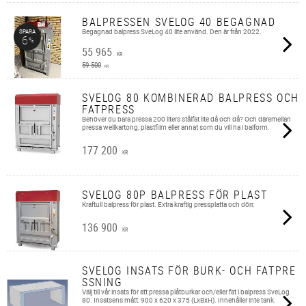
BALPRESSEN SVELOG 40 BEGAGNAD
Begagnad balpress SveLog 40 lite använd. Den är från 2022.
SPARA
6
%
55 965
KR
59 500
KR
SVELOG 80 KOMBINERAD BALPRESS OCH
FATPRESS
Behöver du bara pressa 200 liters stålfat lite då och då? Och däremellan
pressa wellkartong, plastfilm eller annat som du vill ha i balform.
177 200
KR
SVELOG 80P BALPRESS FÖR PLAST
Kraftull balpress för plast. Extra kraftig pressplatta och dörr.
136 900
KR
SVELOG INSATS FÖR BURK- OCH FATPRE
SSNING
Välj till vår insats för att pressa plåtburkar och/eller fat i balpress SveLog
80. Insatsens mått: 900 x 620 x 375 (LxBxH). Innehåller inte tank.