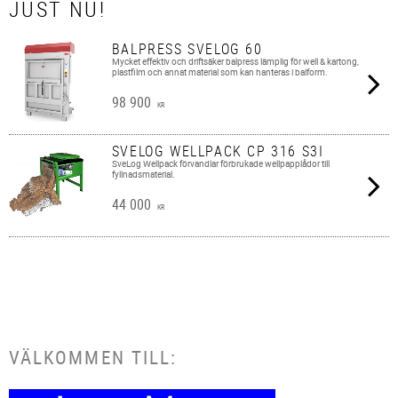
JUST NU!
BALPRESS SVELOG 60
Mycket effektiv och driftsäker balpress lämplig för well & kartong,
plastfilm och annat material som kan hanteras i balform.
98 900
KR
SVELOG WELLPACK CP 316 S3I
SveLog Wellpack förvandlar förbrukade wellpapplådor till
fyllnadsmaterial.
44 000
KR
VÄLKOMMEN TILL: