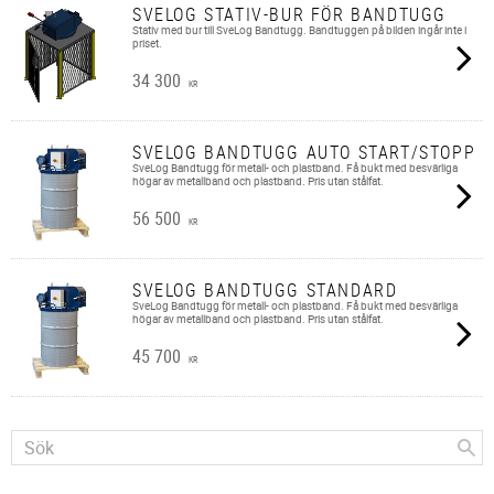
SVELOG STATIV-BUR FÖR BANDTUGG
Stativ med bur till SveLog Bandtugg. Bandtuggen på bilden ingår inte i
priset.
34 300
KR
SVELOG BANDTUGG AUTO START/STOPP
SveLog Bandtugg för metall- och plastband. Få bukt med besvärliga
högar av metallband och plastband. Pris utan stålfat.
56 500
KR
SVELOG BANDTUGG STANDARD
SveLog Bandtugg för metall- och plastband. Få bukt med besvärliga
högar av metallband och plastband. Pris utan stålfat.
45 700
KR