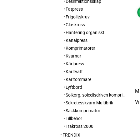
Desinfektionsskåp
Fatpress
Frigolitskruv
Glaskross
Hantering organiskt
Kanalpress
Komprimatorer
Kvarnar
Kärlpress
Kärltvätt
Kärltömmare
Lyftbord
Ma
Solkorg, solcellsdriven komprimerande papperskorg med online kommunikation
Vi
Sekretesskvarn Multibrik
Säckkomprimator
Tillbehör
Träkross 2000
FRENDIX