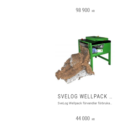
98 900
KR
SVELOG WELLPACK CP 316 S3I
SveLog Wellpack förvandlar förbrukade wellpapplådor till fyllnadsmaterial.
44 000
KR