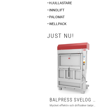
HJULLASTARE
INNOLIFT
PALOMAT
WELLPACK
JUST NU!
BALPRESS SVELOG 60
Mycket effektiv och driftsäker balpress lämplig för well & kartong, plastfilm och annat material som kan hanteras i balform.