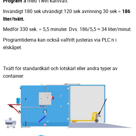
Program 3
med Twin kärltvätt:
Invändigt 180 sek utvändigt 120 sek avrinning 30 sek =
186
liter/tvätt.
Medför 330 sek. = 5,5 minuter. Dvs. 186/5,5 ≈ 34 liter/minut.
Programtiderna kan också valfritt justeras via PLC:n i
elskåpet.
Tvätt för standardkärl och lotskärl eller andra typer av
container: