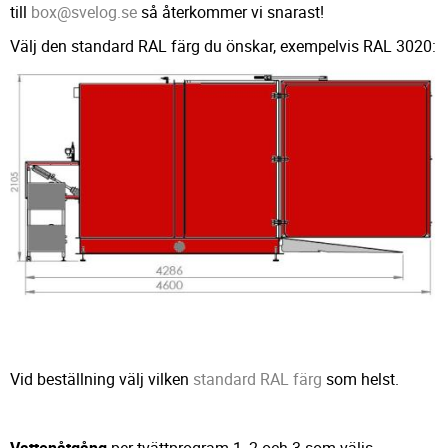
till
box@svelog.se
så återkommer vi snarast!
Välj den standard RAL färg du önskar, exempelvis RAL 3020:
Vid beställning välj vilken
standard RAL färg
som helst.