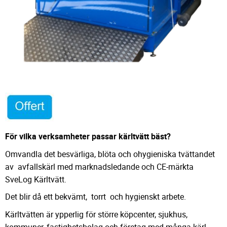
För vilka verksamheter passar kärltvätt bäst?
Omvandla det besvärliga, blöta och ohygieniska tvättandet
av avfallskärl med marknadsledande och CE-märkta
SveLog Kärltvätt.
Det blir då ett bekvämt, torrt och hygienskt arbete.
Kärltvätten är ypperlig för större köpcenter, sjukhus,
kommuner, fastighetsbolag och företag med många kärl