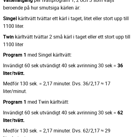
Vattenåtgång
per tvättprogram 1, 2 och 3 som väljs
beroende på hur smutsiga kärlen är:
Singel
kärltvätt tvättar ett kärl i taget, litet eller stort upp till
1100 liter.
Twin
kärltvätt tvättar 2 små kärl i taget eller ett stort upp till
1100 liter
Program 1
med Singel kärltvätt:
Invändigt 60 sek utvändigt 40 sek avrinning 30 sek =
36
liter/tvätt.
Medför 130 sek. = 2,17 minuter. Dvs. 36/2,17 ≈ 17
liter/minut.
Program 1
med Twin kärltvätt:
Invändigt 60 sek utvändigt 40 sek avrinning 30 sek =
62
liter/tvätt.
Medför 130 sek. = 2,17 minuter. Dvs. 62/2,17 ≈ 29