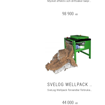
Mycket effektiv och driftsäker balpress lämplig för well & kartong, plastfilm och annat material som kan hanteras i balform.
98 900
KR
SVELOG WELLPACK CP 316 S3I
SveLog Wellpack förvandlar förbrukade wellpapplådor till fyllnadsmaterial.
44 000
KR