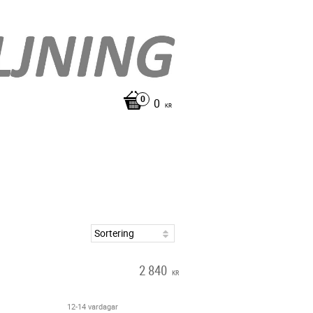
0
KR
2 840
KR
12-14 vardagar