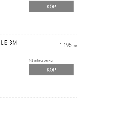
KÖP
LE 3M.
1 195
KR
1-2 arbetsveckor
KÖP