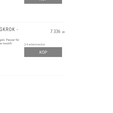
GKROK -
7 336
KR
golv. Passar för
v Innolift
2-4 arbetsveckor
KÖP