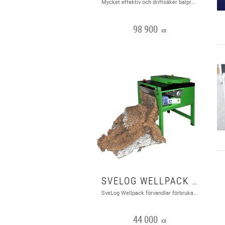
Mycket effektiv och driftsäker balpress lämplig för well & kartong, plastfilm och annat material som kan hanteras i balform.
98 900
KR
SVELOG WELLPACK CP 316 S3I
SveLog Wellpack förvandlar förbrukade wellpapplådor till fyllnadsmaterial.
44 000
KR