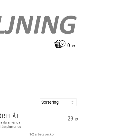
0
KR
ÖRPLÅT
29
KR
Ska du använda
 fästplattor du
1-2 arbetsveckor