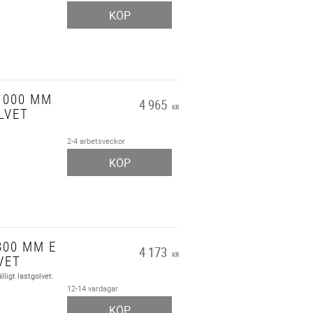
KÖP
1000 MM
4 965
KR
LVET
2-4 arbetsveckor
KÖP
800 MM E
4 173
KR
VET
lligt lastgolvet.
12-14 vardagar
KÖP