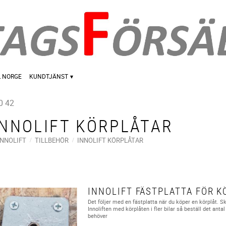
L NORGE
KUNDTJÄNST
0 42
INNOLIFT KÖRPLÅTAR
INNOLIFT
TILLBEHÖR
INNOLIFT KÖRPLÅTAR
INNOLIFT FÄSTPLATTA FÖR K
Det följer med en fästplatta när du köper en körplåt. 
Innoliften med körplåten i fler bilar så beställ det antal
behöver