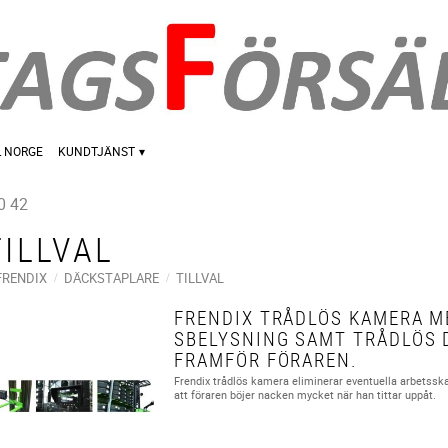
L NORGE
KUNDTJÄNST
0 42
TILLVAL
FRENDIX
DÄCKSTAPLARE
TILLVAL
FRENDIX TRÅDLÖS KAMERA M
SBELYSNING SAMT TRÅDLÖS 
FRAMFÖR FÖRAREN.
Frendix trådlös kamera eliminerar eventuella arbetssk
att föraren böjer nacken mycket när han tittar uppåt.