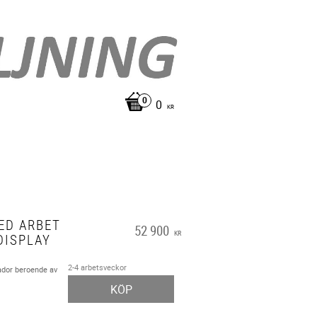
0
KR
ED ARBET
52 900
KR
DISPLAY
2-4 arbetsveckor
ador beroende av
KÖP