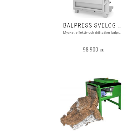
BALPRESS SVELOG 60
Mycket effektiv och driftsäker balpress lämplig för well & kartong, plastfilm och annat material som kan hanteras i balform.
98 900
KR