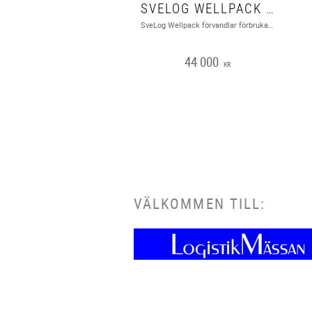
SVELOG WELLPACK CP 316 S3I
SveLog Wellpack förvandlar förbrukade wellpapplådor till fyllnadsmaterial.
44 000
KR
VÄLKOMMEN TILL: