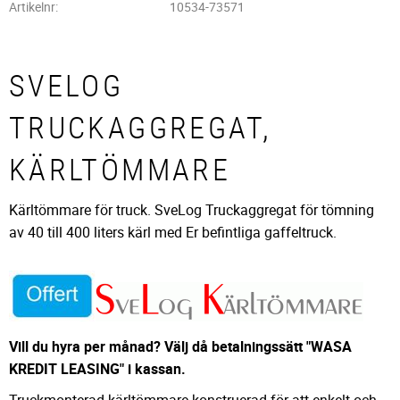
Artikelnr
10534-73571
SVELOG
TRUCKAGGREGAT,
KÄRLTÖMMARE
Kärltömmare för truck. SveLog Truckaggregat för tömning
av 40 till 400 liters kärl med Er befintliga gaffeltruck.
Vill du hyra per månad? Välj då betalningssätt "WASA
KREDIT LEASING" i kassan.
Truckmonterad kärltömmare konstruerad för att enkelt och