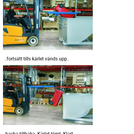
..fortsätt tills kärlet vänds upp..
..backa tillbaka. Kärlet tömt. Klart.