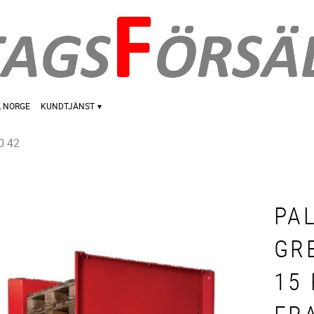
L NORGE
KUNDTJÄNST
0 42
PA
GR
15