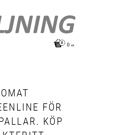
0
KR
LOMAT
EENLINE FÖR
 PALLAR. KÖP