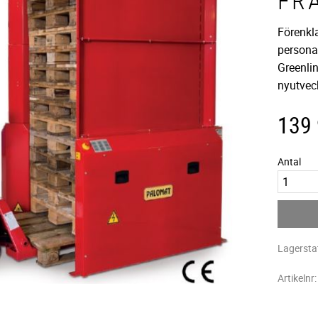
FR
Förenkl
persona
Greenli
nyutvec
139
Antal
Lagersta
Artikelnr