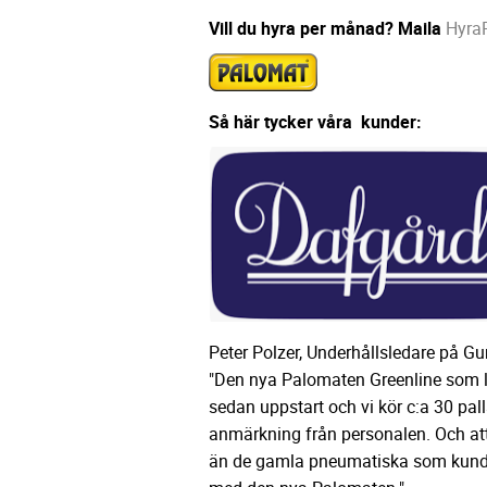
Vill du hyra per månad? Maila
Hyra
Så här tycker våra kunder:
Peter Polzer, Underhållsledare på G
"Den nya Palomaten Greenline som le
sedan uppstart och vi kör c:a 30 pall
anmärkning från personalen. Och att d
än de gamla pneumatiska som kunde 