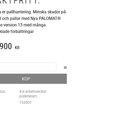
AKTFRITT.
a er pallhantering. Minska skador på
l och pallar med Nya PALOMAT®
ne version 13 med många
klade förbättringar
 900
KR
st
KÖP
tus
4-6 arbetsveckor
preliminärt.
152001