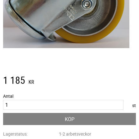
1 185
KR
Antal
st
KÖP
Lagerstatus
1-2 arbetsveckor