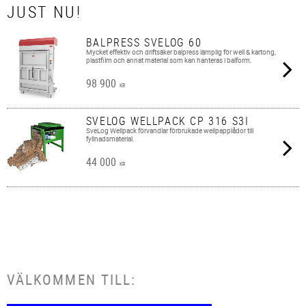
JUST NU!
BALPRESS SVELOG 60
Mycket effektiv och driftsäker balpress lämplig för well & kartong,
plastfilm och annat material som kan hanteras i balform.
98 900
KR
SVELOG WELLPACK CP 316 S3I
SveLog Wellpack förvandlar förbrukade wellpapplådor till
fyllnadsmaterial.
44 000
KR
VÄLKOMMEN TILL: